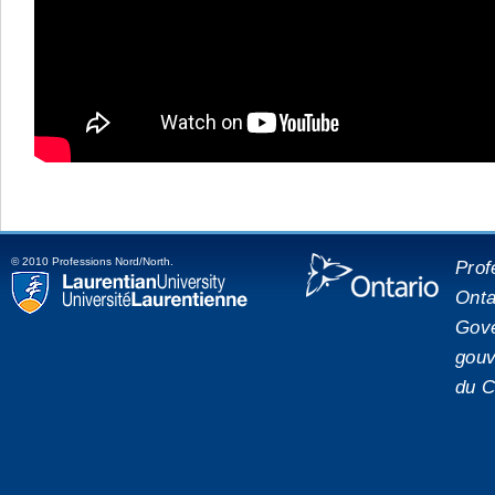
© 2010 Professions Nord/North.
Prof
Onta
placeholde
Laurentian University
Gove
gouv
du C